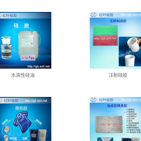
水溶性硅油
注射硅胶